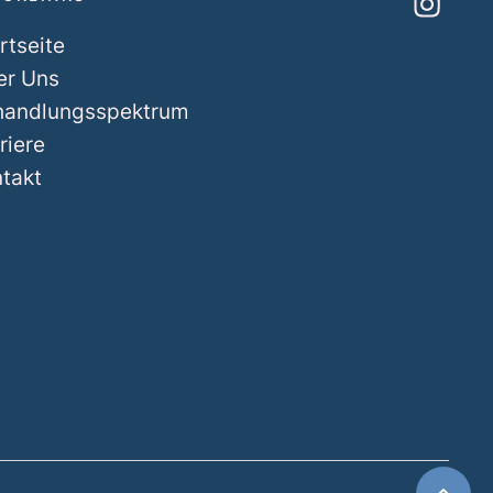
rtseite
er Uns
handlungsspektrum
riere
takt